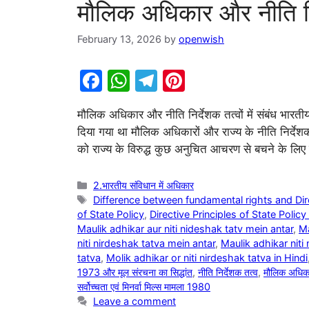
मौलिक अधिकार और नीति निर्द
February 13, 2026
by
openwish
F
W
T
Pi
a
h
el
nt
मौलिक अधिकार और नीति निर्देशक तत्वों में संबंध भारती
c
at
e
er
दिया गया था मौलिक अधिकारों और राज्य के नीति निर्देशक
e
s
gr
e
को राज्य के विरुद्ध कुछ अनुचित आचरण से बचने के लि
b
A
a
st
o
p
m
Categories
2.भारतीय संविधान में अधिकार
Tags
Difference between fundamental rights and Direc
o
p
of State Policy
,
Directive Principles of State Policy 
k
Maulik adhikar aur niti nideshak tatv mein antar
,
Ma
niti nirdeshak tatva mein antar
,
Maulik adhikar niti
tatva
,
Molik adhikar or niti nirdeshak tatva in Hindi
1973 और मूल संरचना का सिद्धांत
,
नीति निर्देशक तत्व
,
मौलिक अधिक
सर्वोच्चता एवं मिनर्वा मिल्स मामला 1980
Leave a comment