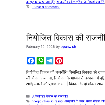
का प्रभाव कारक क्या है?
,
समकालीन दक्षिण एशिया के निष्कर्ष क्या हैं?
Leave a comment
नियोजित विकास की राजनी
February 19, 2026
by
openwish
F
W
T
Pi
a
h
el
nt
नियोजित विकास की राजनीति नियोजित विकास की राजनीति क
c
at
e
er
की योजनाएं बनाना, नियोजन के माध्यम से उत्पादन में वृद्
e
s
gr
e
आदि लक्षणों को प्राप्त करना | विकास के दो मॉडल आ
b
A
a
st
o
p
m
Categories
3.नियोजित विकास की राजनीति
Tags
niyojit vikas ki rajniti
,
असहमति के क्षेत्र
,
केरल मॉडल
,
दक्