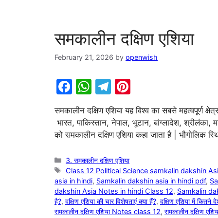
समकालीन दक्षिण एशिया
February 21, 2026
by
openwish
F
W
T
Pi
a
h
el
nt
समकालीन दक्षिण एशिया यह विश्व का सबसे महत्वपूर्ण क्षेत
c
at
e
er
भारत, पाकिस्तान, नेपाल, भूटान, बांग्लादेश, श्रीलंका,
e
s
gr
e
को समकालीन दक्षिण एशिया कहा जाता है | भौगोलिक स्थि
b
A
a
st
o
p
m
Categories
3. समकालीन दक्षिण एशिया
Tags
Class 12 Political Science samkalin dakshin Asi
o
p
asia in hindi
,
Samkalin dakshin asia in hindi pdf
,
Sa
k
dakshin Asia Notes in hindi Class 12
,
Samkalin da
है?
,
दक्षिण एशिया की चार विशेषताएं क्या हैं?
,
दक्षिण एशिया में कितने दे
समकालीन दक्षिण एशिया Notes class 12
,
समकालीन दक्षिण एशि