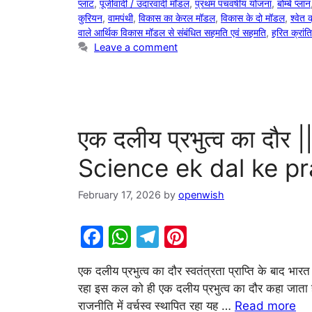
o
p
प्लांट
,
पूंजीवादी / उदारवादी मॉडल
,
प्रथम पंचवर्षीय योजना
,
बोम्बे प्लान
k
कुरियन
,
वामपंथी
,
विकास का केरल मॉडल
,
विकास के दो मॉडल
,
श्वेत क
वाले आर्थिक विकास मॉडल से संबंधित सहमति एवं सहमति
,
हरित क्रांति
Leave a comment
एक दलीय प्रभुत्व का दौर 
Science ek dal ke p
February 17, 2026
by
openwish
F
W
T
Pi
a
h
el
nt
एक दलीय प्रभुत्व का दौर स्वतंत्रता प्राप्ति के बाद 
c
at
e
er
रहा इस कल को ही एक दलीय प्रभुत्व का दौर कहा जाता है |
e
s
gr
e
राजनीति में वर्चस्व स्थापित रहा यह …
Read more