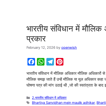
भारतीय संविधान में मौलि
प्रकार
February 12, 2026
by
openwish
F
W
T
Pi
a
h
el
nt
भारतीय संविधान में मौलिक अधिकार मौलिक अधिकारों से 
c
at
e
er
मौलिक समझ जाते हैं उन्हें मौलिक या मूल अधिकार कहा ज
e
s
gr
e
घोषणा पत्र की मांग उठाई थी ,जो की स्वतंत्रता के बा
b
A
a
st
o
p
m
Categories
2.भारतीय संविधान में अधिकार
Tags
Bhartiya Sanvidhan mein maulik adhikar
,
Bhart