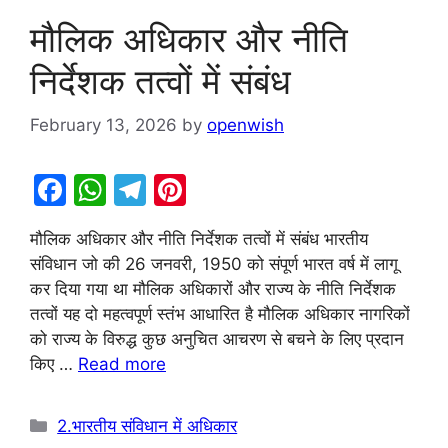
मौलिक अधिकार और नीति
निर्देशक तत्वों में संबंध
February 13, 2026
by
openwish
F
W
T
Pi
a
h
el
nt
मौलिक अधिकार और नीति निर्देशक तत्वों में संबंध भारतीय
c
at
e
er
संविधान जो की 26 जनवरी, 1950 को संपूर्ण भारत वर्ष में लागू
e
s
gr
e
कर दिया गया था मौलिक अधिकारों और राज्य के नीति निर्देशक
b
A
a
st
तत्वों यह दो महत्वपूर्ण स्तंभ आधारित है मौलिक अधिकार नागरिकों
को राज्य के विरुद्ध कुछ अनुचित आचरण से बचने के लिए प्रदान
o
p
m
किए …
Read more
o
p
k
Categories
2.भारतीय संविधान में अधिकार