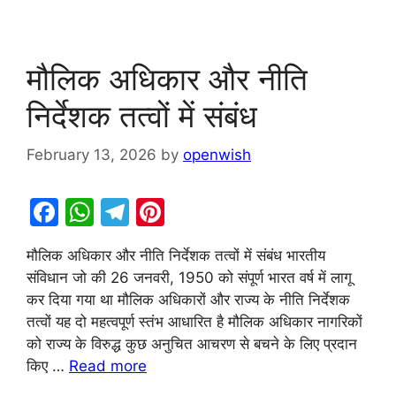
मौलिक अधिकार और नीति
निर्देशक तत्वों में संबंध
February 13, 2026
by
openwish
F
W
T
Pi
a
h
el
nt
मौलिक अधिकार और नीति निर्देशक तत्वों में संबंध भारतीय
c
at
e
er
संविधान जो की 26 जनवरी, 1950 को संपूर्ण भारत वर्ष में लागू
e
s
gr
e
कर दिया गया था मौलिक अधिकारों और राज्य के नीति निर्देशक
b
A
a
st
तत्वों यह दो महत्वपूर्ण स्तंभ आधारित है मौलिक अधिकार नागरिकों
को राज्य के विरुद्ध कुछ अनुचित आचरण से बचने के लिए प्रदान
o
p
m
किए …
Read more
o
p