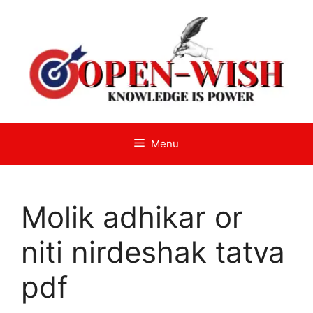
Skip
to
content
Menu
Molik adhikar or
niti nirdeshak tatva
pdf