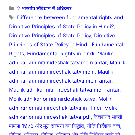
k
Categories
2.भारतीय संविधान में अधिकार
Tags
Difference between fundamental rights and
Directive Principles of State Policy in Hindi?
,
Directive Principles of State Policy
,
Directive
Principles of State Policy in Hindi
,
Fundamental
Rights
,
Fundamental Rights in hindi
,
Maulik
adhikar aur niti nideshak tatv mein antar
,
Maulik
adhikar aur niti nirdeshak tatv mein
,
Maulik
adhikar aur niti nirdeshak tatva mein antar
,
Maulik adhikar niti nirdeshak tatva mein antar
,
Molik adhikar or niti nirdeshak tatva
,
Molik
adhikar or niti nirdeshak tatva in Hindi
,
Molik
adhikar or niti nirdeshak tatva pdf
,
केशवानंद भारती
मामला 1973 और मूल संरचना का सिद्धांत
,
नीति निर्देशक तत्व
,