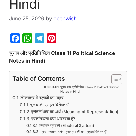
Hindi
June 25, 2026
by
openwish
F
W
T
Pi
a
h
el
nt
चुनाव और प्रतिनिधित्व
Class 11 Political Science
c
at
e
er
Notes in Hindi
e
s
gr
e
b
A
a
st
Table of Contents
o
p
m
चुनाव और प्रतिनिधित्व Class 11 Political Science
Notes in Hindi
o
p
लोकतंत्र में चुनावों का महत्व
k
चुनाव की प्रमुख विशेषताएँ
प्रतिनिधित्व का अर्थ (Meaning of Representation)
प्रतिनिधित्व क्यों आवश्यक है?
निर्वाचन प्रणाली (Electoral System)
प्रथम-मत-पहले-पहुंच प्रणाली की प्रमुख विशेषताएँ