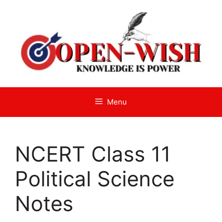
Skip
to
content
Menu
NCERT Class 11
Political Science
Notes