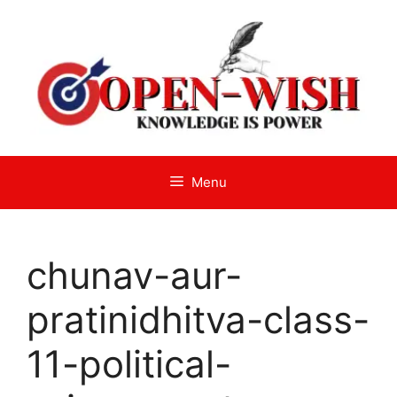
Skip
to
content
Menu
chunav-aur-
pratinidhitva-class-
11-political-