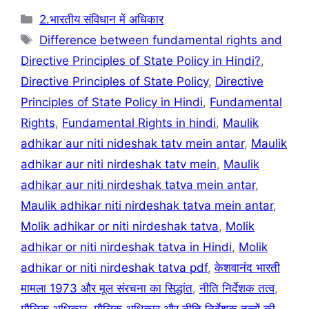
k
Categories
2.भारतीय संविधान में अधिकार
Tags
Difference between fundamental rights and
Directive Principles of State Policy in Hindi?
,
Directive Principles of State Policy
,
Directive
Principles of State Policy in Hindi
,
Fundamental
Rights
,
Fundamental Rights in hindi
,
Maulik
adhikar aur niti nideshak tatv mein antar
,
Maulik
adhikar aur niti nirdeshak tatv mein
,
Maulik
adhikar aur niti nirdeshak tatva mein antar
,
Maulik adhikar niti nirdeshak tatva mein antar
,
Molik adhikar or niti nirdeshak tatva
,
Molik
adhikar or niti nirdeshak tatva in Hindi
,
Molik
adhikar or niti nirdeshak tatva pdf
,
केशवानंद भारती
मामला 1973 और मूल संरचना का सिद्धांत
,
नीति निर्देशक तत्व
,