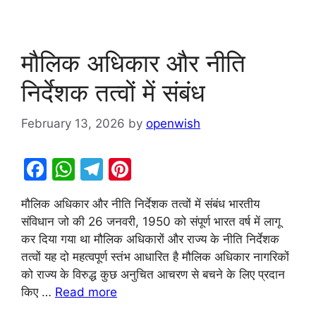
मौलिक अधिकार और नीति
निर्देशक तत्वों में संबंध
February 13, 2026
by
openwish
F
W
T
Pi
a
h
el
nt
मौलिक अधिकार और नीति निर्देशक तत्वों में संबंध भारतीय
c
at
e
er
संविधान जो की 26 जनवरी, 1950 को संपूर्ण भारत वर्ष में लागू
e
s
gr
e
कर दिया गया था मौलिक अधिकारों और राज्य के नीति निर्देशक
b
A
a
st
तत्वों यह दो महत्वपूर्ण स्तंभ आधारित है मौलिक अधिकार नागरिकों
को राज्य के विरुद्ध कुछ अनुचित आचरण से बचने के लिए प्रदान
o
p
m
किए …
Read more
o
p