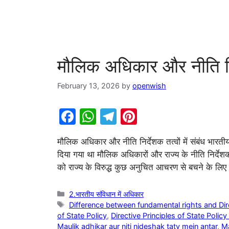
मौलिक अधिकार और नीति निर्द
February 13, 2026
by
openwish
F
W
T
Pi
a
h
el
nt
मौलिक अधिकार और नीति निर्देशक तत्वों में संबंध भारती
c
at
e
er
दिया गया था मौलिक अधिकारों और राज्य के नीति निर्देशक
e
s
gr
e
को राज्य के विरुद्ध कुछ अनुचित आचरण से बचने के लि
b
A
a
st
o
p
m
Categories
2.भारतीय संविधान में अधिकार
Tags
Difference between fundamental rights and Direc
o
p
of State Policy
,
Directive Principles of State Policy 
Maulik adhikar aur niti nideshak tatv mein antar
,
Ma