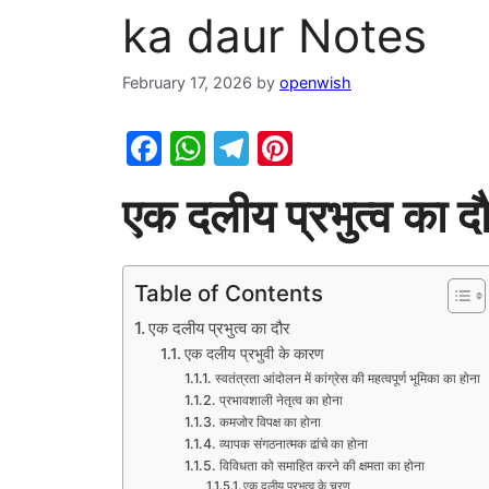
ka daur Notes
February 17, 2026
by
openwish
F
W
T
Pi
a
h
el
nt
एक दलीय प्रभुत्व का द
c
at
e
er
e
s
gr
e
b
A
a
st
Table of Contents
o
p
m
एक दलीय प्रभुत्व का दौर
o
p
एक दलीय प्रभुवी के कारण
स्वतंत्रता आंदोलन में कांग्रेस की महत्वपूर्ण भूमिका का होना
k
प्रभावशाली नेतृत्व का होना
कमजोर विपक्ष का होना
व्यापक संगठनात्मक ढांचे का होना
विविधता को समाहित करने की क्षमता का होना
एक दलीय प्रभुत्व के चरण