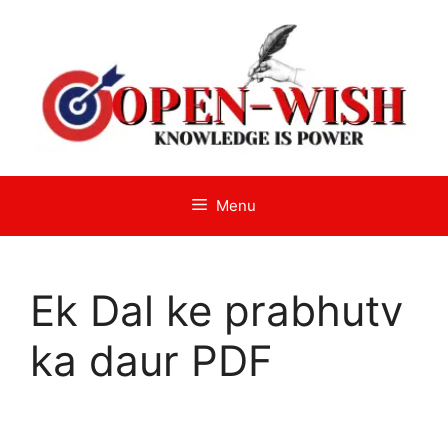
Skip
to
content
Menu
Ek Dal ke prabhutv
ka daur PDF