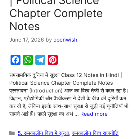
Chapter Complete
Notes
June 17, 2026
by
openwish
F
W
T
Pi
a
h
el
nt
समसामयिक दुनिया में सुरक्षा Class 12 Notes in Hindi |
c
at
e
er
Political Science Chapter Complete Notes
e
s
gr
e
प्रस्तावना (Introduction) आज का विश्व तेजी से बदल रहा है।
b
A
a
st
विज्ञान, प्रौद्योगिकी और वैश्वीकरण ने देशों के बीच की दूरियाँ कम
कर दी हैं, लेकिन इसके साथ-साथ सुरक्षा से जुड़ी नई चुनौतियाँ भी
o
p
m
सामने आई हैं। पहले सुरक्षा का अर्थ …
Read more
o
p
k
Categories
5. समकालीन विश्व में सुरक्षा
,
समकालीन विश्व राजनीति