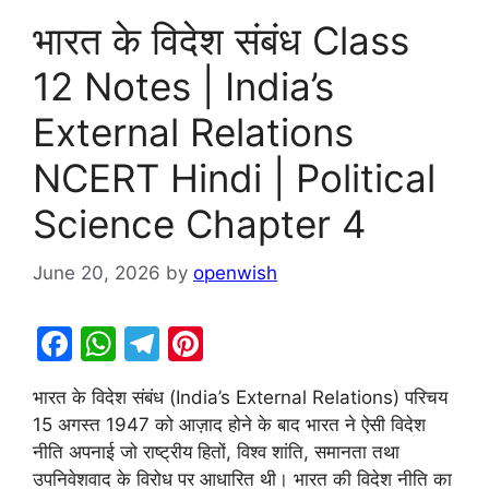
भारत के विदेश संबंध Class
12 Notes | India’s
External Relations
NCERT Hindi | Political
Science Chapter 4
June 20, 2026
by
openwish
F
W
T
Pi
a
h
el
nt
भारत के विदेश संबंध (India’s External Relations) परिचय
c
at
e
er
15 अगस्त 1947 को आज़ाद होने के बाद भारत ने ऐसी विदेश
e
s
gr
e
नीति अपनाई जो राष्ट्रीय हितों, विश्व शांति, समानता तथा
b
A
a
st
उपनिवेशवाद के विरोध पर आधारित थी। भारत की विदेश नीति का