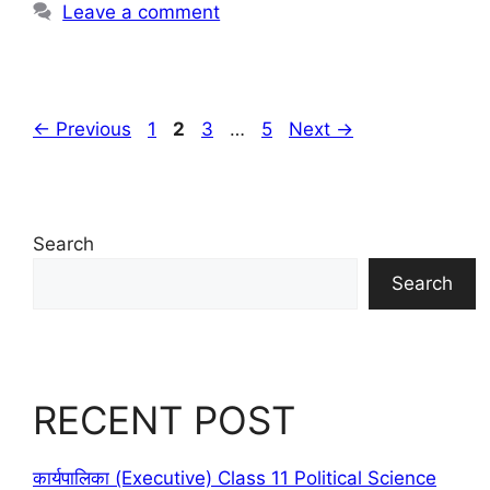
Leave a comment
Page
Page
Page
Page
←
Previous
1
2
3
…
5
Next
→
Search
Search
RECENT POST
कार्यपालिका (Executive) Class 11 Political Science