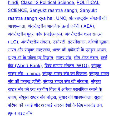
hindi
,
Class 12 Political Science
,
POLITICAL
SCIENCE
,
Sanyukt rashtra sangh
,
Sanyukt
rashtra sangh kya hai
,
UNO
,
अंतरराष्ट्रीय संगठनों की
आवश्यकता
,
अंतर्राष्ट्रीय आणविक ऊर्जा एजेंसी (IAEA)
,
अंतर्राष्ट्रीय मुद्रा कोष (आईएमएफ)
,
अंतर्राष्ट्रीय श्रम संगठन
(ILO)
,
अंतर्राष्ट्रीय संगठन
,
एमनेस्टी इंटरनेशनल
,
दक्षिणी सूडान
,
भारत और संयुक्त राष्ट्रसंघ
,
भारत की दावेदारी के प्रमुख आधार
,
यू एन ओ के उद्देश्य एवं सिद्धांत
,
राष्ट्र संघ
,
लीग ऑफ नेशन
,
वर्ल्ड
बैंक (World Bank)
,
विश्व व्यापार संगठन (WTO)
,
संयुक्त
राष्ट्र संघ in hindi
,
संयुक्त राष्ट्र संघ का विकास
,
संयुक्त राष्ट्र
संघ की प्रमुख एजेंसी
,
संयुक्त राष्ट्र संघ की संरचना
,
संयुक्त
राष्ट्र संघ को एक ध्रुवीय विश्व में अधिक प्रासंगिक बनाने के
उपाय
,
संयुक्त राष्ट्र संघ नोट्स
,
सुधार की आवश्यकता
,
सुरक्षा
परिषद की स्थाई और अस्थाई सदस्य देशों के लिए मानदंड तय
,
ह्यूमन राइट वॉच