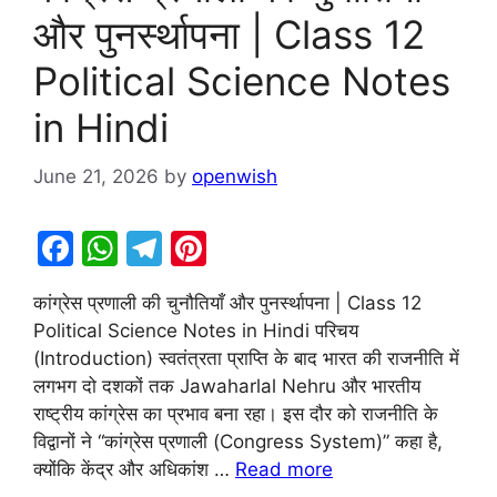
और पुनर्स्थापना | Class 12
Political Science Notes
in Hindi
June 21, 2026
by
openwish
F
W
T
Pi
a
h
el
nt
कांग्रेस प्रणाली की चुनौतियाँ और पुनर्स्थापना | Class 12
c
at
e
er
Political Science Notes in Hindi परिचय
e
s
gr
e
(Introduction) स्वतंत्रता प्राप्ति के बाद भारत की राजनीति में
b
A
a
st
लगभग दो दशकों तक Jawaharlal Nehru और भारतीय
राष्ट्रीय कांग्रेस का प्रभाव बना रहा। इस दौर को राजनीति के
o
p
m
विद्वानों ने “कांग्रेस प्रणाली (Congress System)” कहा है,
o
p
क्योंकि केंद्र और अधिकांश …
Read more
k