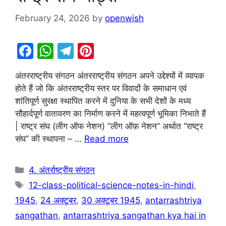
February 24, 2026
by
openwish
F
W
T
Pi
a
h
el
nt
अंतरराष्ट्रीय संगठन अंतरराष्ट्रीय संगठन अपने उद्देश्यों में व्यापक
c
at
e
er
होते हैं जो कि अंतरराष्ट्रीय स्तर पर विवादों के समाधान एवं
e
s
gr
e
शांतिपूर्ण सुरक्षा स्थापित करने में दुनिया के सभी देशों के मध्य
b
A
a
st
सौहार्दपूर्ण वातावरण का निर्माण करने में महत्वपूर्ण भूमिका निभाते हैं
| राष्ट्र संघ (लीग ऑफ नेशन) “लीग ऑफ़ नेशन” अर्थात “राष्ट्र
o
p
m
संघ” की स्थापना – …
Read more
o
p
k
Categories
4. अंतर्राष्ट्रीय संगठन
Tags
12-class-political-science-notes-in-hindi
,
1945
,
24 अक्टूबर
,
30 अक्टूबर 1945
,
antarrashtriya
sangathan
,
antarrashtriya sangathan kya hai in