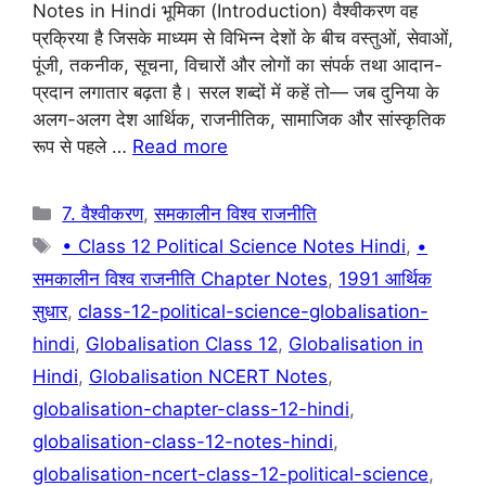
Notes in Hindi भूमिका (Introduction) वैश्वीकरण वह
e
s
gr
e
प्रक्रिया है जिसके माध्यम से विभिन्न देशों के बीच वस्तुओं, सेवाओं,
b
A
a
st
पूंजी, तकनीक, सूचना, विचारों और लोगों का संपर्क तथा आदान-
प्रदान लगातार बढ़ता है। सरल शब्दों में कहें तो— जब दुनिया के
o
p
m
अलग-अलग देश आर्थिक, राजनीतिक, सामाजिक और सांस्कृतिक
o
p
रूप से पहले …
Read more
k
Categories
7. वैश्वीकरण
,
समकालीन विश्व राजनीति
Tags
• Class 12 Political Science Notes Hindi
,
•
समकालीन विश्व राजनीति Chapter Notes
,
1991 आर्थिक
सुधार
,
class-12-political-science-globalisation-
hindi
,
Globalisation Class 12
,
Globalisation in
Hindi
,
Globalisation NCERT Notes
,
globalisation-chapter-class-12-hindi
,
globalisation-class-12-notes-hindi
,
globalisation-ncert-class-12-political-science
,