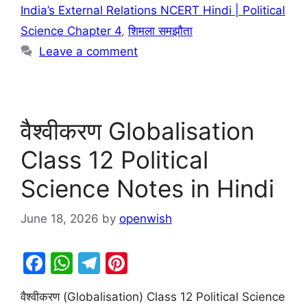
India’s External Relations NCERT Hindi | Political
Science Chapter 4
,
शिमला समझौता
Leave a comment
वैश्वीकरण Globalisation
Class 12 Political
Science Notes in Hindi
June 18, 2026
by
openwish
F
W
T
Pi
a
h
el
nt
वैश्वीकरण (Globalisation) Class 12 Political Science
c
at
e
er