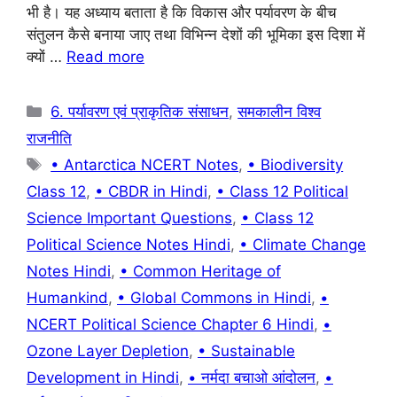
भी है। यह अध्याय बताता है कि विकास और पर्यावरण के बीच
o
p
m
संतुलन कैसे बनाया जाए तथा विभिन्न देशों की भूमिका इस दिशा में
o
p
क्यों …
Read more
k
Categories
6. पर्यावरण एवं प्राकृतिक संसाधन
,
समकालीन विश्व
राजनीति
Tags
• Antarctica NCERT Notes
,
• Biodiversity
Class 12
,
• CBDR in Hindi
,
• Class 12 Political
Science Important Questions
,
• Class 12
Political Science Notes Hindi
,
• Climate Change
Notes Hindi
,
• Common Heritage of
Humankind
,
• Global Commons in Hindi
,
•
NCERT Political Science Chapter 6 Hindi
,
•
Ozone Layer Depletion
,
• Sustainable
Development in Hindi
,
• नर्मदा बचाओ आंदोलन
,
•