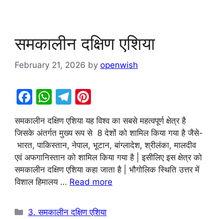
समकालीन दक्षिण एशिया
February 21, 2026
by
openwish
F
W
T
Pi
a
h
el
nt
समकालीन दक्षिण एशिया यह विश्व का सबसे महत्वपूर्ण क्षेत्र है
c
at
e
er
जिसके अंतर्गत मुख्य रूप से 8 देशों को शामिल किया गया है जैसे-
e
s
gr
e
भारत, पाकिस्तान, नेपाल, भूटान, बांग्लादेश, श्रीलंका, मालदीव
b
A
a
st
एवं अफगानिस्तान को शामिल किया गया है | इसीलिए इस क्षेत्र को
समकालीन दक्षिण एशिया कहा जाता है | भौगोलिक स्थिति उत्तर में
o
p
m
विशाल हिमालय …
Read more
o
p
k
Categories
3. समकालीन दक्षिण एशिया