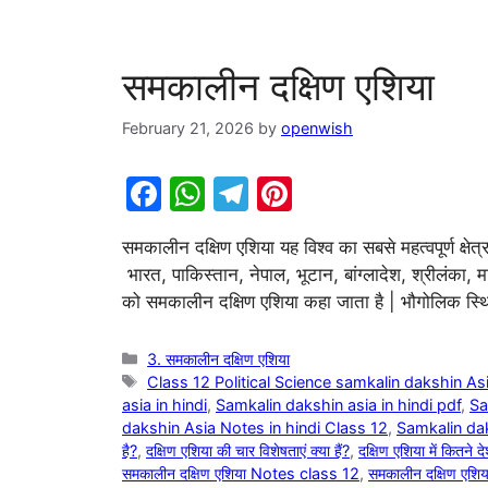
समकालीन दक्षिण एशिया
February 21, 2026
by
openwish
F
W
T
Pi
a
h
el
nt
समकालीन दक्षिण एशिया यह विश्व का सबसे महत्वपूर्ण क्षेत
c
at
e
er
भारत, पाकिस्तान, नेपाल, भूटान, बांग्लादेश, श्रीलंका,
e
s
gr
e
को समकालीन दक्षिण एशिया कहा जाता है | भौगोलिक स्थि
b
A
a
st
o
p
m
Categories
3. समकालीन दक्षिण एशिया
Tags
Class 12 Political Science samkalin dakshin Asi
o
p
asia in hindi
,
Samkalin dakshin asia in hindi pdf
,
Sa
k
dakshin Asia Notes in hindi Class 12
,
Samkalin da
है?
,
दक्षिण एशिया की चार विशेषताएं क्या हैं?
,
दक्षिण एशिया में कितने दे
समकालीन दक्षिण एशिया Notes class 12
,
समकालीन दक्षिण एशि