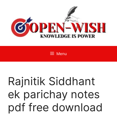
Skip
to
content
Menu
Rajnitik Siddhant
ek parichay notes
pdf free download