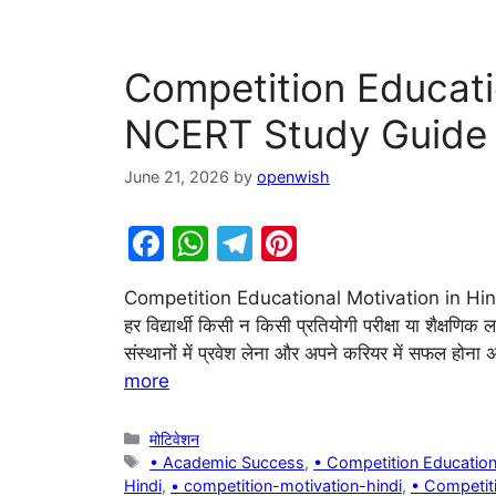
Competition Educatio
NCERT Study Guide
June 21, 2026
by
openwish
F
W
T
Pi
a
h
el
nt
Competition Educational Motivation in Hin
c
at
e
er
हर विद्यार्थी किसी न किसी प्रतियोगी परीक्षा या शैक्षणिक ल
e
s
gr
e
संस्थानों में प्रवेश लेना और अपने करियर में सफल हो
b
A
a
st
more
o
p
m
Categories
मोटिवेशन
o
p
Tags
• Academic Success
,
• Competition Education
k
Hindi
,
• competition-motivation-hindi
,
• Competiti