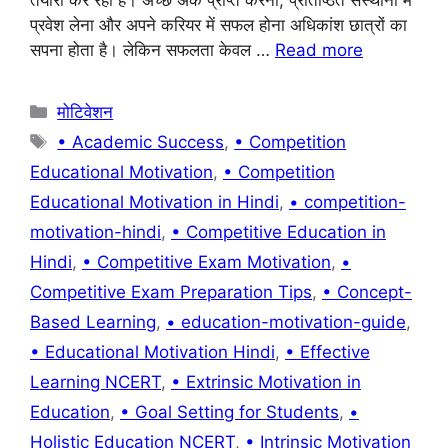
b
A
a
st
तैयारी कर रहा है। अच्छे अंक प्राप्त करना, प्रतिष्ठित संस्थानों में
प्रवेश लेना और अपने करियर में सफल होना अधिकांश छात्रों का
o
p
m
सपना होता है। लेकिन सफलता केवल …
Read more
o
p
k
Categories
मोटिवेशन
Tags
• Academic Success
,
• Competition
Educational Motivation
,
• Competition
Educational Motivation in Hindi
,
• competition-
motivation-hindi
,
• Competitive Education in
Hindi
,
• Competitive Exam Motivation
,
•
Competitive Exam Preparation Tips
,
• Concept-
Based Learning
,
• education-motivation-guide
,
• Educational Motivation Hindi
,
• Effective
Learning NCERT
,
• Extrinsic Motivation in
Education
,
• Goal Setting for Students
,
•
Holistic Education NCERT
,
• Intrinsic Motivation