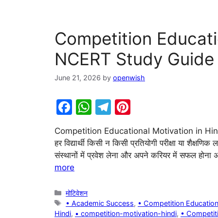
Competition Educatio
NCERT Study Guide
June 21, 2026
by
openwish
F
W
T
Pi
a
h
el
nt
Competition Educational Motivation in Hin
c
at
e
er
हर विद्यार्थी किसी न किसी प्रतियोगी परीक्षा या शैक्षणिक ल
e
s
gr
e
संस्थानों में प्रवेश लेना और अपने करियर में सफल हो
b
A
a
st
more
o
p
m
Categories
मोटिवेशन
o
p
Tags
• Academic Success
,
• Competition Education
k
Hindi
,
• competition-motivation-hindi
,
• Competiti