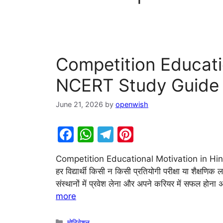
Competition Educatio
NCERT Study Guide
June 21, 2026
by
openwish
F
W
T
Pi
a
h
el
nt
Competition Educational Motivation in Hin
c
at
e
er
हर विद्यार्थी किसी न किसी प्रतियोगी परीक्षा या शैक्षणिक ल
e
s
gr
e
संस्थानों में प्रवेश लेना और अपने करियर में सफल हो
b
A
a
st
more
o
p
m
Categories
मोटिवेशन