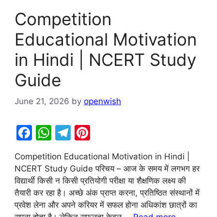
Competition
Educational Motivation
in Hindi | NCERT Study
Guide
June 21, 2026
by
openwish
F
W
T
Pi
a
h
el
nt
Competition Educational Motivation in Hindi |
c
at
e
er
NCERT Study Guide परिचय – आज के समय में लगभग हर
e
s
gr
e
विद्यार्थी किसी न किसी प्रतियोगी परीक्षा या शैक्षणिक लक्ष्य की
b
A
a
st
तैयारी कर रहा है। अच्छे अंक प्राप्त करना, प्रतिष्ठित संस्थानों में
प्रवेश लेना और अपने करियर में सफल होना अधिकांश छात्रों का
o
p
m