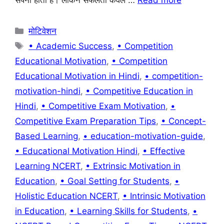
सपना होता है। लेकिन सफलता केवल …
Read more
o
p
k
Categories
मोटिवेशन
Tags
• Academic Success
,
• Competition
Educational Motivation
,
• Competition
Educational Motivation in Hindi
,
• competition-
motivation-hindi
,
• Competitive Education in
Hindi
,
• Competitive Exam Motivation
,
•
Competitive Exam Preparation Tips
,
• Concept-
Based Learning
,
• education-motivation-guide
,
• Educational Motivation Hindi
,
• Effective
Learning NCERT
,
• Extrinsic Motivation in
Education
,
• Goal Setting for Students
,
•
Holistic Education NCERT
,
• Intrinsic Motivation
in Education
,
• Learning Skills for Students
,
•