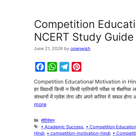
Competition Educatio
NCERT Study Guide
June 21, 2026
by
openwish
F
W
T
Pi
a
h
el
nt
Competition Educational Motivation in Hin
c
at
e
er
हर विद्यार्थी किसी न किसी प्रतियोगी परीक्षा या शैक्षणिक ल
e
s
gr
e
संस्थानों में प्रवेश लेना और अपने करियर में सफल हो
b
A
a
st
more
o
p
m
Categories
मोटिवेशन
o
p
Tags
• Academic Success
,
• Competition Education
k
Hindi
,
• competition-motivation-hindi
,
• Competiti