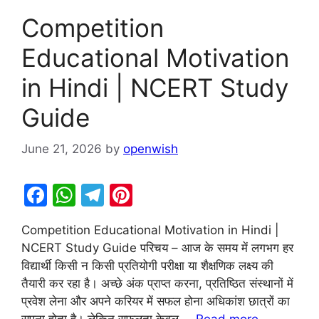
Competition
Educational Motivation
in Hindi | NCERT Study
Guide
June 21, 2026
by
openwish
F
W
T
Pi
a
h
el
nt
Competition Educational Motivation in Hindi |
c
at
e
er
NCERT Study Guide परिचय – आज के समय में लगभग हर
e
s
gr
e
विद्यार्थी किसी न किसी प्रतियोगी परीक्षा या शैक्षणिक लक्ष्य की
b
A
a
st
तैयारी कर रहा है। अच्छे अंक प्राप्त करना, प्रतिष्ठित संस्थानों में
प्रवेश लेना और अपने करियर में सफल होना अधिकांश छात्रों का
o
p
m