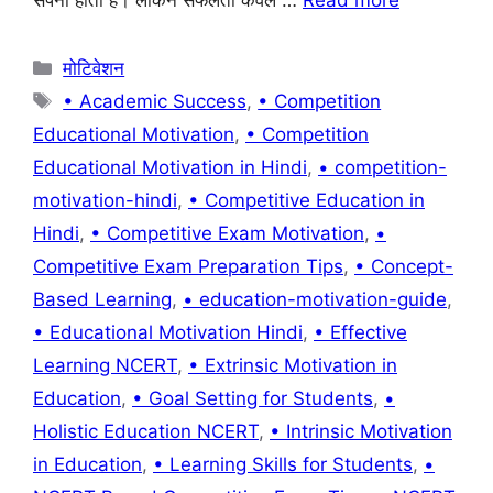
सपना होता है। लेकिन सफलता केवल …
Read more
o
p
k
Categories
मोटिवेशन
Tags
• Academic Success
,
• Competition
Educational Motivation
,
• Competition
Educational Motivation in Hindi
,
• competition-
motivation-hindi
,
• Competitive Education in
Hindi
,
• Competitive Exam Motivation
,
•
Competitive Exam Preparation Tips
,
• Concept-
Based Learning
,
• education-motivation-guide
,
• Educational Motivation Hindi
,
• Effective
Learning NCERT
,
• Extrinsic Motivation in
Education
,
• Goal Setting for Students
,
•
Holistic Education NCERT
,
• Intrinsic Motivation
in Education
,
• Learning Skills for Students
,
•