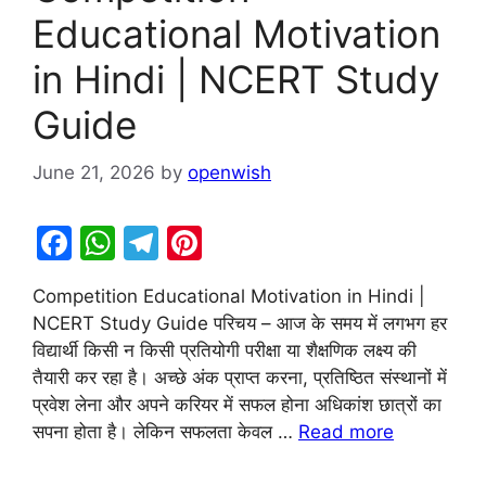
Educational Motivation
in Hindi | NCERT Study
Guide
June 21, 2026
by
openwish
F
W
T
Pi
a
h
el
nt
Competition Educational Motivation in Hindi |
c
at
e
er
NCERT Study Guide परिचय – आज के समय में लगभग हर
e
s
gr
e
विद्यार्थी किसी न किसी प्रतियोगी परीक्षा या शैक्षणिक लक्ष्य की
b
A
a
st
तैयारी कर रहा है। अच्छे अंक प्राप्त करना, प्रतिष्ठित संस्थानों में
प्रवेश लेना और अपने करियर में सफल होना अधिकांश छात्रों का
o
p
m
सपना होता है। लेकिन सफलता केवल …
Read more
o
p
k