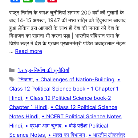
a
h
el
nt
राष्ट्र निर्माण के समक्ष चुनौतियां लगभग 200 वर्षों की गुलामी के
c
at
e
er
बाद 14-15 अगस्त, 1947 की मध्य रात्रि को हिंदुस्तान आजाद
e
s
gr
e
हुआ लेकिन इस आजादी के साथ ही देश की जनता को देश के
b
A
a
st
विभाजन का सामना भी करना पड़ा | भारतीय संविधान सभा के
विशेष सत्र में देश के प्रथम प्रधानमंत्री पंडित जवाहरलाल नेहरू
o
p
m
…
Read more
o
p
k
Categories
1.राष्ट्र-निर्माण की चुनौतियाँ
Tags
“निजाम”
,
• Challenges of Nation-Building
,
•
Class 12 Political Science book - 1 Chapter 1
Hindi
,
• Class 12 Political Science book-2
Chapter 1 Hindi
,
• Class 12 Political Science
Notes Hindi
,
• NCERT Political Science Notes
Hindi
,
• प्रथम आम चुनाव
,
• बोर्ड परीक्षा Political
Science Notes
,
• भारत का विभाजन
,
• भारतीय लोकतंत्र