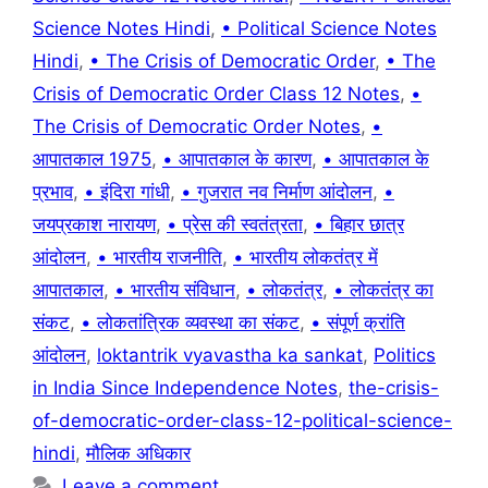
Science Notes Hindi
,
• Political Science Notes
Hindi
,
• The Crisis of Democratic Order
,
• The
Crisis of Democratic Order Class 12 Notes
,
•
The Crisis of Democratic Order Notes
,
•
आपातकाल 1975
,
• आपातकाल के कारण
,
• आपातकाल के
प्रभाव
,
• इंदिरा गांधी
,
• गुजरात नव निर्माण आंदोलन
,
•
जयप्रकाश नारायण
,
• प्रेस की स्वतंत्रता
,
• बिहार छात्र
आंदोलन
,
• भारतीय राजनीति
,
• भारतीय लोकतंत्र में
आपातकाल
,
• भारतीय संविधान
,
• लोकतंत्र
,
• लोकतंत्र का
संकट
,
• लोकतांत्रिक व्यवस्था का संकट
,
• संपूर्ण क्रांति
आंदोलन
,
loktantrik vyavastha ka sankat
,
Politics
in India Since Independence Notes
,
the-crisis-
of-democratic-order-class-12-political-science-
hindi
,
मौलिक अधिकार
Leave a comment