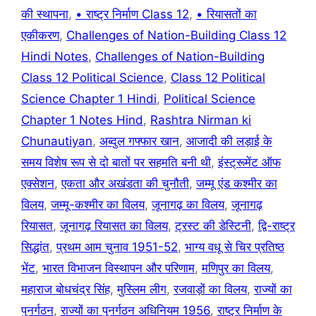
की स्थापना
,
• राष्ट्र निर्माण Class 12
,
• रियासतों का
एकीकरण
,
Challenges of Nation-Building Class 12
Hindi Notes
,
Challenges of Nation-Building
Class 12 Political Science
,
Class 12 Political
Science Chapter 1 Hindi
,
Political Science
Chapter 1 Notes Hind
,
Rashtra Nirman ki
Chunautiyan
,
अब्दुल गफ्फार खान
,
आजादी की लड़ाई के
समय विशेष रूप से दो बातों पर सहमति बनी थी
,
इंस्ट्रूमेंट ऑफ
एक्सेशन
,
एकता और अखंडता की चुनौती
,
जम्मू एंड कश्मीर का
विलय
,
जम्मू-कश्मीर का विलय
,
जूनागढ़ का विलय
,
जूनागढ़
रियासत
,
जूनागढ़ रियासत का विलय
,
ट्रस्ट की डेस्टिनी
,
द्वि-राष्ट्र
सिद्धांत
,
प्रथम आम चुनाव 1951-52
,
भाग्य वधू से चिर प्रतिष्ठ
भेंट
,
भारत विभाजन विस्थापन और परिणाम
,
मणिपुर का विलय
,
महाराज बोधचंद्र सिंह
,
मुस्लिम लीग
,
रजवाड़ों का विलय
,
राज्यों का
पुनर्गठन
,
राज्यों का पुनर्गठन अधिनियम 1956
,
राष्ट्र निर्माण के