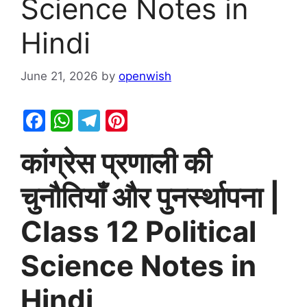
Science Notes in
Hindi
June 21, 2026
by
openwish
F
W
T
Pi
a
h
el
nt
कांग्रेस प्रणाली की
c
at
e
er
e
s
gr
e
चुनौतियाँ और पुनर्स्थापना
|
b
A
a
st
Class 12 Political
o
p
m
o
p
Science Notes in
k
Hindi