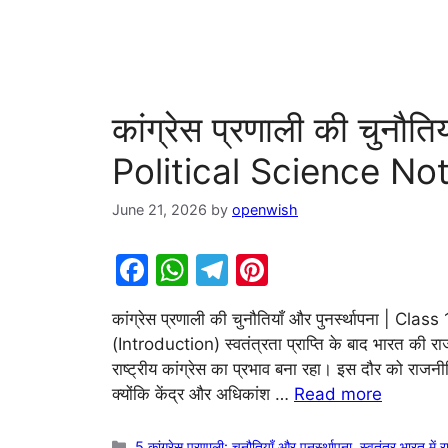
कांग्रेस प्रणाली की चुनौति
Political Science Not
June 21, 2026
by
openwish
F
W
T
Pi
a
h
el
nt
कांग्रेस प्रणाली की चुनौतियाँ और पुनर्स्थापना | C
c
at
e
er
(Introduction) स्वतंत्रता प्राप्ति के बाद भारत 
e
s
gr
e
राष्ट्रीय कांग्रेस का प्रभाव बना रहा। इस दौर को राजन
b
A
a
st
क्योंकि केंद्र और अधिकांश …
Read more
o
p
m
Categories
5.कांग्रेस प्रणाली: चुनौतियाँ और पुनर्स्थापना
,
स्वतंत्र भारत में 