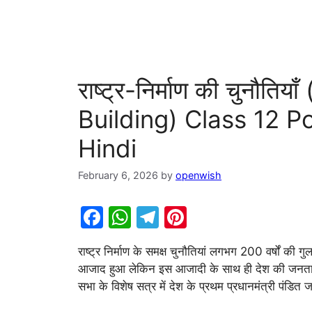
राष्ट्र-निर्माण की चुनौत
Building) Class 12 P
Hindi
February 6, 2026
by
openwish
F
W
T
Pi
a
h
el
nt
राष्ट्र निर्माण के समक्ष चुनौतियां लगभग 200 वर्षों की
c
at
e
er
आजाद हुआ लेकिन इस आजादी के साथ ही देश की जनता क
e
s
gr
e
सभा के विशेष सत्र में देश के प्रथम प्रधानमंत्री पंडि
b
A
a
st