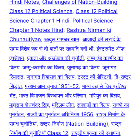
Hindi Notes
,
Challenges of Nation-Building
Class 12 Political Science
,
Class 12 Political
Science Chapter 1 Hindi
,
Political Science
Chapter 1 Notes Hind
,
Rashtra Nirman ki
Chunautiyan
,
अब्दुल गफ्फार खान
,
आजादी की लड़ाई के
समय विशेष रूप से दो बातों पर सहमति बनी थी
,
इंस्ट्रूमेंट ऑफ
एक्सेशन
,
एकता और अखंडता की चुनौती
,
जम्मू एंड कश्मीर का
विलय
,
जम्मू-कश्मीर का विलय
,
जूनागढ़ का विलय
,
जूनागढ़
रियासत
,
जूनागढ़ रियासत का विलय
,
ट्रस्ट की डेस्टिनी
,
द्वि-राष्ट्र
सिद्धांत
,
प्रथम आम चुनाव 1951-52
,
भाग्य वधू से चिर प्रतिष्ठ
भेंट
,
भारत विभाजन विस्थापन और परिणाम
,
मणिपुर का विलय
,
महाराज बोधचंद्र सिंह
,
मुस्लिम लीग
,
रजवाड़ों का विलय
,
राज्यों का
पुनर्गठन
,
राज्यों का पुनर्गठन अधिनियम 1956
,
राष्ट्र निर्माण के
समक्ष चुनौतियां
,
राष्ट्र-निर्माण (Nation-Building)
,
राष्ट्र-
निर्माण की चुनौतियाँ Class 12
,
राष्ट्रीय एकता की स्थापना
,