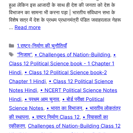
e
s
gr
e
हुआ लेकिन इस आजादी के साथ ही देश की जनता को देश के
b
A
a
st
विभाजन का सामना भी करना पड़ा | भारतीय संविधान सभा के
विशेष सत्र में देश के प्रथम प्रधानमंत्री पंडित जवाहरलाल नेहरू
o
p
m
…
Read more
o
p
k
Categories
1.राष्ट्र-निर्माण की चुनौतियाँ
Tags
“निजाम”
,
• Challenges of Nation-Building
,
•
Class 12 Political Science book - 1 Chapter 1
Hindi
,
• Class 12 Political Science book-2
Chapter 1 Hindi
,
• Class 12 Political Science
Notes Hindi
,
• NCERT Political Science Notes
Hindi
,
• प्रथम आम चुनाव
,
• बोर्ड परीक्षा Political
Science Notes
,
• भारत का विभाजन
,
• भारतीय लोकतंत्र
की स्थापना
,
• राष्ट्र निर्माण Class 12
,
• रियासतों का
एकीकरण
,
Challenges of Nation-Building Class 12