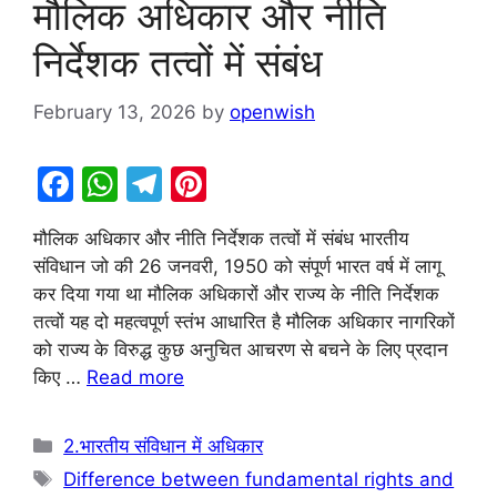
मौलिक अधिकार और नीति
निर्देशक तत्वों में संबंध
February 13, 2026
by
openwish
F
W
T
Pi
a
h
el
nt
मौलिक अधिकार और नीति निर्देशक तत्वों में संबंध भारतीय
c
at
e
er
संविधान जो की 26 जनवरी, 1950 को संपूर्ण भारत वर्ष में लागू
e
s
gr
e
कर दिया गया था मौलिक अधिकारों और राज्य के नीति निर्देशक
b
A
a
st
तत्वों यह दो महत्वपूर्ण स्तंभ आधारित है मौलिक अधिकार नागरिकों
को राज्य के विरुद्ध कुछ अनुचित आचरण से बचने के लिए प्रदान
o
p
m
किए …
Read more
o
p
k
Categories
2.भारतीय संविधान में अधिकार
Tags
Difference between fundamental rights and