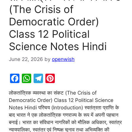
(The Crisis of
Democratic Order)
Class 12 Political
Science Notes Hindi
June 22, 2026
by
openwish
F
W
T
Pi
a
h
el
nt
लोकतांत्रिक व्यवस्था का संकट (The Crisis of
c
at
e
er
Democratic Order) Class 12 Political Science
e
s
gr
e
Notes Hindi परिचय (Introduction) स्वतंत्रता प्राप्ति के
b
A
a
st
बाद भारत ने एक लोकतांत्रिक गणराज्य के रूप में अपनी पहचान
बनाई। भारत का संविधान नागरिकों को मौलिक अधिकार, स्वतंत्र
o
p
m
न्यायपालिका, स्वतंत्र एवं निष्पक्ष चुनाव तथा अभिव्यक्ति की