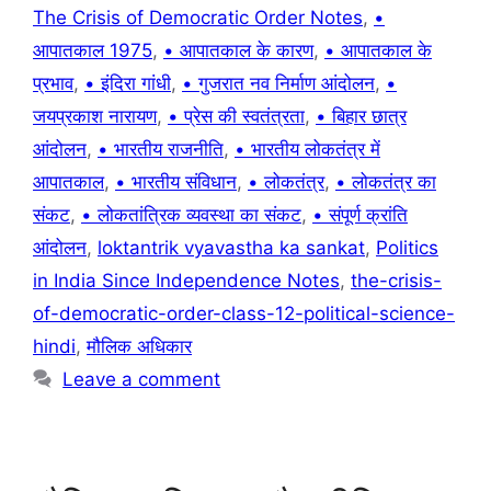
The Crisis of Democratic Order Notes
,
•
आपातकाल 1975
,
• आपातकाल के कारण
,
• आपातकाल के
प्रभाव
,
• इंदिरा गांधी
,
• गुजरात नव निर्माण आंदोलन
,
•
जयप्रकाश नारायण
,
• प्रेस की स्वतंत्रता
,
• बिहार छात्र
आंदोलन
,
• भारतीय राजनीति
,
• भारतीय लोकतंत्र में
आपातकाल
,
• भारतीय संविधान
,
• लोकतंत्र
,
• लोकतंत्र का
संकट
,
• लोकतांत्रिक व्यवस्था का संकट
,
• संपूर्ण क्रांति
आंदोलन
,
loktantrik vyavastha ka sankat
,
Politics
in India Since Independence Notes
,
the-crisis-
of-democratic-order-class-12-political-science-
hindi
,
मौलिक अधिकार
Leave a comment