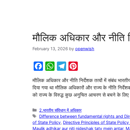
मौलिक अधिकार और नीति निर्द
February 13, 2026
by
openwish
F
W
T
Pi
a
h
el
nt
मौलिक अधिकार और नीति निर्देशक तत्वों में संबंध भारती
c
at
e
er
दिया गया था मौलिक अधिकारों और राज्य के नीति निर्देशक
e
s
gr
e
को राज्य के विरुद्ध कुछ अनुचित आचरण से बचने के लि
b
A
a
st
o
p
m
Categories
2.भारतीय संविधान में अधिकार
Tags
Difference between fundamental rights and Direc
o
p
of State Policy
,
Directive Principles of State Policy 
Maulik adhikar aur niti nideshak tatv mein antar
,
Ma