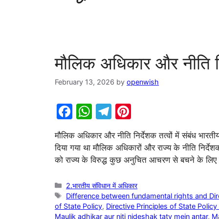
मौलिक अधिकार और नीति निर्द
February 13, 2026
by
openwish
F
W
T
Pi
a
h
el
nt
मौलिक अधिकार और नीति निर्देशक तत्वों में संबंध भारती
c
at
e
er
दिया गया था मौलिक अधिकारों और राज्य के नीति निर्देशक
e
s
gr
e
को राज्य के विरुद्ध कुछ अनुचित आचरण से बचने के लि
b
A
a
st
o
p
m
Categories
2.भारतीय संविधान में अधिकार
Tags
Difference between fundamental rights and Direc
o
p
of State Policy
,
Directive Principles of State Policy 
Maulik adhikar aur niti nideshak tatv mein antar
,
Ma