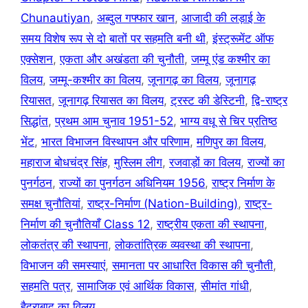
Chunautiyan
,
अब्दुल गफ्फार खान
,
आजादी की लड़ाई के
समय विशेष रूप से दो बातों पर सहमति बनी थी
,
इंस्ट्रूमेंट ऑफ
एक्सेशन
,
एकता और अखंडता की चुनौती
,
जम्मू एंड कश्मीर का
विलय
,
जम्मू-कश्मीर का विलय
,
जूनागढ़ का विलय
,
जूनागढ़
रियासत
,
जूनागढ़ रियासत का विलय
,
ट्रस्ट की डेस्टिनी
,
द्वि-राष्ट्र
सिद्धांत
,
प्रथम आम चुनाव 1951-52
,
भाग्य वधू से चिर प्रतिष्ठ
भेंट
,
भारत विभाजन विस्थापन और परिणाम
,
मणिपुर का विलय
,
महाराज बोधचंद्र सिंह
,
मुस्लिम लीग
,
रजवाड़ों का विलय
,
राज्यों का
पुनर्गठन
,
राज्यों का पुनर्गठन अधिनियम 1956
,
राष्ट्र निर्माण के
समक्ष चुनौतियां
,
राष्ट्र-निर्माण (Nation-Building)
,
राष्ट्र-
निर्माण की चुनौतियाँ Class 12
,
राष्ट्रीय एकता की स्थापना
,
लोकतंत्र की स्थापना
,
लोकतांत्रिक व्यवस्था की स्थापना
,
विभाजन की समस्याएं
,
समानता पर आधारित विकास की चुनौती
,
सहमति पत्र
,
सामाजिक एवं आर्थिक विकास
,
सीमांत गांधी
,
हैदराबाद का विलय