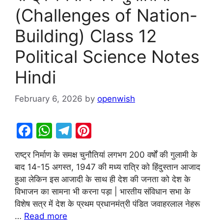
(Challenges of Nation-
Building) Class 12
Political Science Notes
Hindi
February 6, 2026
by
openwish
F
W
T
Pi
a
h
el
nt
राष्ट्र निर्माण के समक्ष चुनौतियां लगभग 200 वर्षों की गुलामी के
c
at
e
er
बाद 14-15 अगस्त, 1947 की मध्य रात्रि को हिंदुस्तान आजाद
e
s
gr
e
हुआ लेकिन इस आजादी के साथ ही देश की जनता को देश के
b
A
a
st
विभाजन का सामना भी करना पड़ा | भारतीय संविधान सभा के
विशेष सत्र में देश के प्रथम प्रधानमंत्री पंडित जवाहरलाल नेहरू
o
p
m
…
Read more