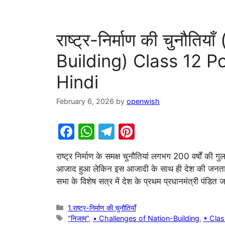
राष्ट्र-निर्माण की चुनौत
Building) Class 12 P
Hindi
February 6, 2026
by
openwish
F
W
T
Pi
a
h
el
nt
राष्ट्र निर्माण के समक्ष चुनौतियां लगभग 200 वर्षों की
c
at
e
er
आजाद हुआ लेकिन इस आजादी के साथ ही देश की जनता क
e
s
gr
e
सभा के विशेष सत्र में देश के प्रथम प्रधानमंत्री पंडि
b
A
a
st
o
p
m
Categories
1.राष्ट्र-निर्माण की चुनौतियाँ
Tags
“निजाम”
,
• Challenges of Nation-Building
,
• Clas