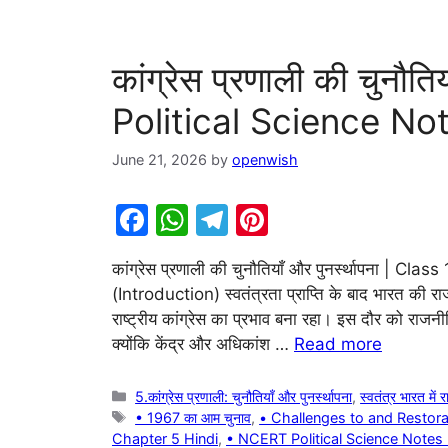
कांग्रेस प्रणाली की चुनौति
Political Science Not
June 21, 2026
by
openwish
F
W
T
Pi
a
h
el
nt
कांग्रेस प्रणाली की चुनौतियाँ और पुनर्स्थापना | C
c
at
e
er
(Introduction) स्वतंत्रता प्राप्ति के बाद भारत 
e
s
gr
e
राष्ट्रीय कांग्रेस का प्रभाव बना रहा। इस दौर को राजन
b
A
a
st
क्योंकि केंद्र और अधिकांश …
Read more
o
p
m
Categories
5.कांग्रेस प्रणाली: चुनौतियाँ और पुनर्स्थापना
,
स्वतंत्र भारत में 
o
p
Tags
• 1967 का आम चुनाव
,
• Challenges to and Restor
k
Chapter 5 Hindi
,
• NCERT Political Science Notes 