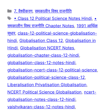
k
Categories
7. वैश्वीकरण
,
समकालीन विश्व राजनीति
Tags
• Class 12 Political Science Notes Hindi
,
•
समकालीन विश्व राजनीति Chapter Notes
,
1991 आर्थिक
सुधार
,
class-12-political-science-globalisation-
hindi
,
Globalisation Class 12
,
Globalisation in
Hindi
,
Globalisation NCERT Notes
,
globalisation-chapter-class-12-hindi
,
globalisation-class-12-notes-hindi
,
globalisation-ncert-class-12-political-science
,
globalisation-political-science-class-12
,
Liberalisation Privatisation Globalisation
,
NCERT Political Science Globalisation
,
ncert-
globalisation-notes-class-12-hindi
,
vaishvikaran-class-12-notes-hindi
,