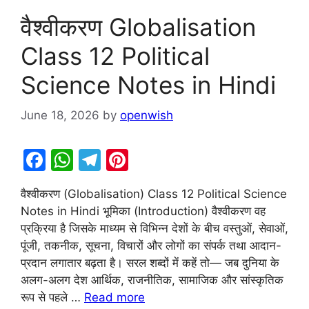
वैश्वीकरण Globalisation
Class 12 Political
Science Notes in Hindi
June 18, 2026
by
openwish
F
W
T
Pi
a
h
el
nt
वैश्वीकरण (Globalisation) Class 12 Political Science
c
at
e
er
Notes in Hindi भूमिका (Introduction) वैश्वीकरण वह
e
s
gr
e
प्रक्रिया है जिसके माध्यम से विभिन्न देशों के बीच वस्तुओं, सेवाओं,
b
A
a
st
पूंजी, तकनीक, सूचना, विचारों और लोगों का संपर्क तथा आदान-
प्रदान लगातार बढ़ता है। सरल शब्दों में कहें तो— जब दुनिया के
o
p
m
अलग-अलग देश आर्थिक, राजनीतिक, सामाजिक और सांस्कृतिक
o
p
रूप से पहले …
Read more