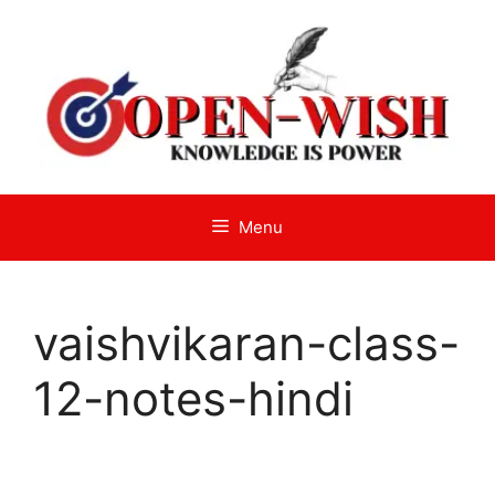
Skip
to
content
Menu
vaishvikaran-class-
12-notes-hindi