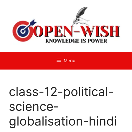
Skip
to
content
Menu
class-12-political-
science-
globalisation-hindi