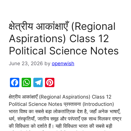
क्षेत्रीय आकांक्षाएँ (Regional
Aspirations) Class 12
Political Science Notes
June 23, 2026
by
openwish
F
W
T
Pi
a
h
el
nt
क्षेत्रीय आकांक्षाएँ (Regional Aspirations) Class 12
c
at
e
er
Political Science Notes प्रस्तावना (Introduction)
e
s
gr
e
भारत विश्व का सबसे बड़ा लोकतांत्रिक देश है, जहाँ अनेक भाषाएँ,
b
A
a
st
धर्म, संस्कृतियाँ, जातीय समूह और परंपराएँ एक साथ मिलकर राष्ट्र
की विविधता को दर्शाते हैं। यही विविधता भारत की सबसे बड़ी
o
p
m