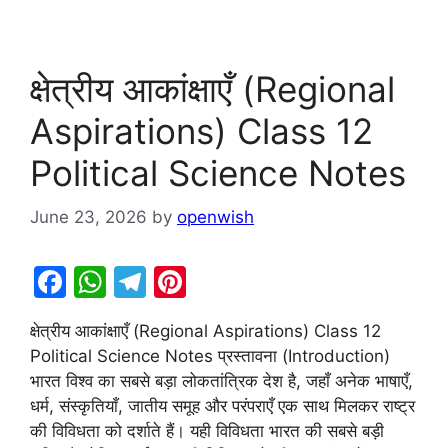
क्षेत्रीय आकांक्षाएँ (Regional
Aspirations) Class 12
Political Science Notes
June 23, 2026
by
openwish
F
W
T
Pi
a
h
el
nt
क्षेत्रीय आकांक्षाएँ (Regional Aspirations) Class 12
c
at
e
er
Political Science Notes प्रस्तावना (Introduction)
e
s
gr
e
भारत विश्व का सबसे बड़ा लोकतांत्रिक देश है, जहाँ अनेक भाषाएँ,
b
A
a
st
धर्म, संस्कृतियाँ, जातीय समूह और परंपराएँ एक साथ मिलकर राष्ट्र
की विविधता को दर्शाते हैं। यही विविधता भारत की सबसे बड़ी
o
p
m