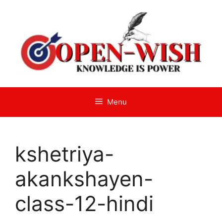
Skip
to
content
Menu
kshetriya-
akankshayen-
class-12-hindi