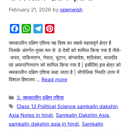
February 21, 2026
by
openwish
F
W
T
Pi
a
h
el
nt
समकालीन दक्षिण एशिया यह विश्व का सबसे महत्वपूर्ण क्षेत्र है
c
at
e
er
जिसके अंतर्गत मुख्य रूप से 8 देशों को शामिल किया गया है जैसे-
e
s
gr
e
भारत, पाकिस्तान, नेपाल, भूटान, बांग्लादेश, श्रीलंका, मालदीव
b
A
a
st
एवं अफगानिस्तान को शामिल किया गया है | इसीलिए इस क्षेत्र को
समकालीन दक्षिण एशिया कहा जाता है | भौगोलिक स्थिति उत्तर में
o
p
m
विशाल हिमालय …
Read more
o
p
k
Categories
3. समकालीन दक्षिण एशिया
Tags
Class 12 Political Science samkalin dakshin
Asia Notes in hindi
,
Samkalin Dakshin Asia
,
samkalin dakshin asia in hindi
,
Samkalin