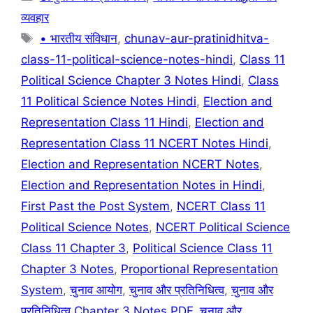
व्यवहार
Tags
• भारतीय संविधान
,
chunav-aur-pratinidhitva-
class-11-political-science-notes-hindi
,
Class 11
Political Science Chapter 3 Notes Hindi
,
Class
11 Political Science Notes Hindi
,
Election and
Representation Class 11 Hindi
,
Election and
Representation Class 11 NCERT Notes Hindi
,
Election and Representation NCERT Notes
,
Election and Representation Notes in Hindi
,
First Past the Post System
,
NCERT Class 11
Political Science Notes
,
NCERT Political Science
Class 11 Chapter 3
,
Political Science Class 11
Chapter 3 Notes
,
Proportional Representation
System
,
चुनाव आयोग
,
चुनाव और प्रतिनिधित्व
,
चुनाव और
प्रतिनिधित्व Chapter 3 Notes PDF
,
चुनाव और