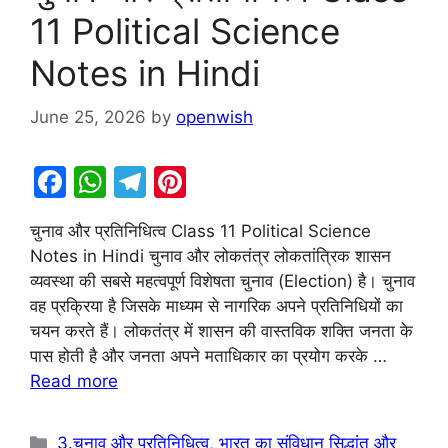
11 Political Science
Notes in Hindi
June 25, 2026
by
openwish
F
W
T
Pi
a
h
el
nt
चुनाव और प्रतिनिधित्व Class 11 Political Science
c
at
e
er
Notes in Hindi चुनाव और लोकतंत्र लोकतांत्रिक शासन
e
s
gr
e
व्यवस्था की सबसे महत्वपूर्ण विशेषता चुनाव (Election) है। चुनाव
b
A
a
st
वह प्रक्रिया है जिसके माध्यम से नागरिक अपने प्रतिनिधियों का
चयन करते हैं। लोकतंत्र में शासन की वास्तविक शक्ति जनता के
o
p
m
पास होती है और जनता अपने मताधिकार का प्रयोग करके …
o
p
Read more
k
Categories
3.चुनाव और प्रतिनिधित्व
,
भारत का संविधान सिद्धांत और