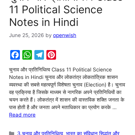
11 Political Science
Notes in Hindi
June 25, 2026
by
openwish
F
W
T
Pi
a
h
el
nt
चुनाव और प्रतिनिधित्व Class 11 Political Science
c
at
e
er
Notes in Hindi चुनाव और लोकतंत्र लोकतांत्रिक शासन
e
s
gr
e
व्यवस्था की सबसे महत्वपूर्ण विशेषता चुनाव (Election) है। चुनाव
b
A
a
st
वह प्रक्रिया है जिसके माध्यम से नागरिक अपने प्रतिनिधियों का
चयन करते हैं। लोकतंत्र में शासन की वास्तविक शक्ति जनता के
o
p
m
पास होती है और जनता अपने मताधिकार का प्रयोग करके …
o
p
Read more
k
Categories
3.चुनाव और प्रतिनिधित्व
,
भारत का संविधान सिद्धांत और