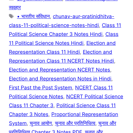
व्यवहार
Tags
• भारतीय संविधान
,
chunav-aur-pratinidhitva-
class-11-political-science-notes-hindi
,
Class 11
Political Science Chapter 3 Notes Hindi
,
Class
11 Political Science Notes Hindi
,
Election and
Representation Class 11 Hindi
,
Election and
Representation Class 11 NCERT Notes Hindi
,
Election and Representation NCERT Notes
,
Election and Representation Notes in Hindi
,
First Past the Post System
,
NCERT Class 11
Political Science Notes
,
NCERT Political Science
Class 11 Chapter 3
,
Political Science Class 11
Chapter 3 Notes
,
Proportional Representation
System
,
चुनाव आयोग
,
चुनाव और प्रतिनिधित्व
,
चुनाव और
प्रतिनिधित्व Chapter 3 Notes PDF
,
चुनाव और