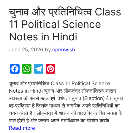
चुनाव और प्रतिनिधित्व Class
11 Political Science
Notes in Hindi
June 25, 2026
by
openwish
F
W
T
Pi
a
h
el
nt
चुनाव और प्रतिनिधित्व Class 11 Political Science
c
at
e
er
Notes in Hindi चुनाव और लोकतंत्र लोकतांत्रिक शासन
e
s
gr
e
व्यवस्था की सबसे महत्वपूर्ण विशेषता चुनाव (Election) है। चुनाव
b
A
a
st
वह प्रक्रिया है जिसके माध्यम से नागरिक अपने प्रतिनिधियों का
चयन करते हैं। लोकतंत्र में शासन की वास्तविक शक्ति जनता के
o
p
m
पास होती है और जनता अपने मताधिकार का प्रयोग करके …
o
p
Read more