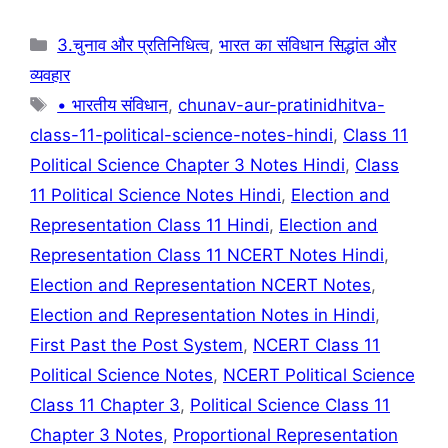
k
Categories
3.चुनाव और प्रतिनिधित्व
,
भारत का संविधान सिद्धांत और
व्यवहार
Tags
• भारतीय संविधान
,
chunav-aur-pratinidhitva-
class-11-political-science-notes-hindi
,
Class 11
Political Science Chapter 3 Notes Hindi
,
Class
11 Political Science Notes Hindi
,
Election and
Representation Class 11 Hindi
,
Election and
Representation Class 11 NCERT Notes Hindi
,
Election and Representation NCERT Notes
,
Election and Representation Notes in Hindi
,
First Past the Post System
,
NCERT Class 11
Political Science Notes
,
NCERT Political Science
Class 11 Chapter 3
,
Political Science Class 11
Chapter 3 Notes
,
Proportional Representation