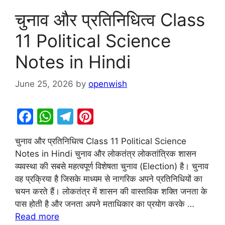
चुनाव और प्रतिनिधित्व Class
11 Political Science
Notes in Hindi
June 25, 2026
by
openwish
F
W
T
Pi
a
h
el
nt
चुनाव और प्रतिनिधित्व Class 11 Political Science
c
at
e
er
Notes in Hindi चुनाव और लोकतंत्र लोकतांत्रिक शासन
e
s
gr
e
व्यवस्था की सबसे महत्वपूर्ण विशेषता चुनाव (Election) है। चुनाव
b
A
a
st
वह प्रक्रिया है जिसके माध्यम से नागरिक अपने प्रतिनिधियों का
चयन करते हैं। लोकतंत्र में शासन की वास्तविक शक्ति जनता के
o
p
m
पास होती है और जनता अपने मताधिकार का प्रयोग करके …
o
p
Read more