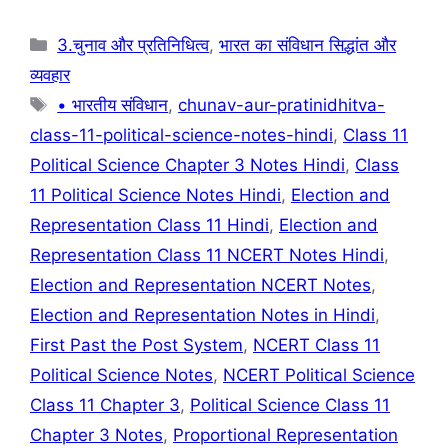
k
Categories
3.चुनाव और प्रतिनिधित्व
,
भारत का संविधान सिद्धांत और
व्यवहार
Tags
• भारतीय संविधान
,
chunav-aur-pratinidhitva-
class-11-political-science-notes-hindi
,
Class 11
Political Science Chapter 3 Notes Hindi
,
Class
11 Political Science Notes Hindi
,
Election and
Representation Class 11 Hindi
,
Election and
Representation Class 11 NCERT Notes Hindi
,
Election and Representation NCERT Notes
,
Election and Representation Notes in Hindi
,
First Past the Post System
,
NCERT Class 11
Political Science Notes
,
NCERT Political Science
Class 11 Chapter 3
,
Political Science Class 11
Chapter 3 Notes
,
Proportional Representation