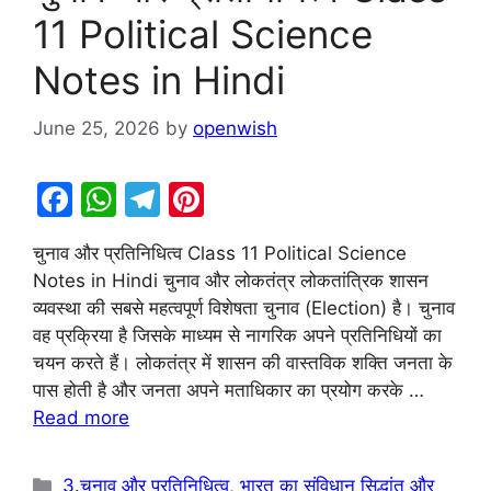
11 Political Science
Notes in Hindi
June 25, 2026
by
openwish
F
W
T
Pi
a
h
el
nt
चुनाव और प्रतिनिधित्व Class 11 Political Science
c
at
e
er
Notes in Hindi चुनाव और लोकतंत्र लोकतांत्रिक शासन
e
s
gr
e
व्यवस्था की सबसे महत्वपूर्ण विशेषता चुनाव (Election) है। चुनाव
b
A
a
st
वह प्रक्रिया है जिसके माध्यम से नागरिक अपने प्रतिनिधियों का
चयन करते हैं। लोकतंत्र में शासन की वास्तविक शक्ति जनता के
o
p
m
पास होती है और जनता अपने मताधिकार का प्रयोग करके …
o
p
Read more
k
Categories
3.चुनाव और प्रतिनिधित्व
,
भारत का संविधान सिद्धांत और