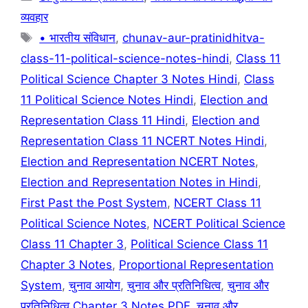
व्यवहार
Tags
• भारतीय संविधान
,
chunav-aur-pratinidhitva-
class-11-political-science-notes-hindi
,
Class 11
Political Science Chapter 3 Notes Hindi
,
Class
11 Political Science Notes Hindi
,
Election and
Representation Class 11 Hindi
,
Election and
Representation Class 11 NCERT Notes Hindi
,
Election and Representation NCERT Notes
,
Election and Representation Notes in Hindi
,
First Past the Post System
,
NCERT Class 11
Political Science Notes
,
NCERT Political Science
Class 11 Chapter 3
,
Political Science Class 11
Chapter 3 Notes
,
Proportional Representation
System
,
चुनाव आयोग
,
चुनाव और प्रतिनिधित्व
,
चुनाव और
प्रतिनिधित्व Chapter 3 Notes PDF
,
चुनाव और