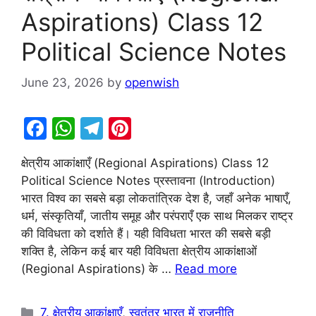
Aspirations) Class 12
Political Science Notes
June 23, 2026
by
openwish
F
W
T
Pi
a
h
el
nt
क्षेत्रीय आकांक्षाएँ (Regional Aspirations) Class 12
c
at
e
er
Political Science Notes प्रस्तावना (Introduction)
e
s
gr
e
भारत विश्व का सबसे बड़ा लोकतांत्रिक देश है, जहाँ अनेक भाषाएँ,
b
A
a
st
धर्म, संस्कृतियाँ, जातीय समूह और परंपराएँ एक साथ मिलकर राष्ट्र
की विविधता को दर्शाते हैं। यही विविधता भारत की सबसे बड़ी
o
p
m
शक्ति है, लेकिन कई बार यही विविधता क्षेत्रीय आकांक्षाओं
o
p
(Regional Aspirations) के …
Read more
k
Categories
7. क्षेत्रीय आकांक्षाएँ
,
स्वतंत्र भारत में राजनीति