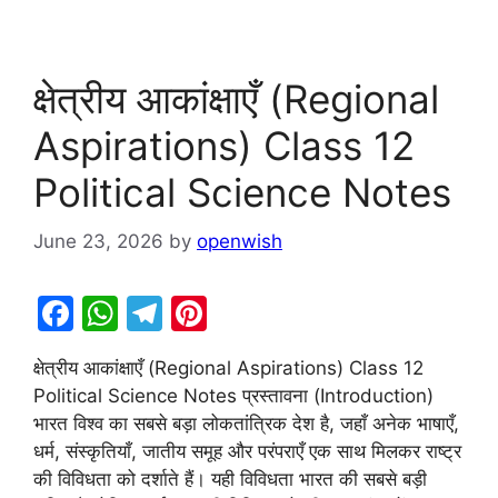
क्षेत्रीय आकांक्षाएँ (Regional
Aspirations) Class 12
Political Science Notes
June 23, 2026
by
openwish
F
W
T
Pi
a
h
el
nt
क्षेत्रीय आकांक्षाएँ (Regional Aspirations) Class 12
c
at
e
er
Political Science Notes प्रस्तावना (Introduction)
e
s
gr
e
भारत विश्व का सबसे बड़ा लोकतांत्रिक देश है, जहाँ अनेक भाषाएँ,
b
A
a
st
धर्म, संस्कृतियाँ, जातीय समूह और परंपराएँ एक साथ मिलकर राष्ट्र
की विविधता को दर्शाते हैं। यही विविधता भारत की सबसे बड़ी
o
p
m