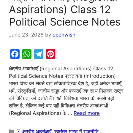
Aspirations) Class 12
Political Science Notes
June 23, 2026
by
openwish
F
W
T
Pi
a
h
el
nt
क्षेत्रीय आकांक्षाएँ (Regional Aspirations) Class 12
c
at
e
er
Political Science Notes प्रस्तावना (Introduction)
e
s
gr
e
भारत विश्व का सबसे बड़ा लोकतांत्रिक देश है, जहाँ अनेक भाषाएँ,
b
A
a
st
धर्म, संस्कृतियाँ, जातीय समूह और परंपराएँ एक साथ मिलकर राष्ट्र
की विविधता को दर्शाते हैं। यही विविधता भारत की सबसे बड़ी
o
p
m
शक्ति है, लेकिन कई बार यही विविधता क्षेत्रीय आकांक्षाओं
o
p
(Regional Aspirations) के …
Read more
k
Categories
7. क्षेत्रीय आकांक्षाएँ
,
स्वतंत्र भारत में राजनीति