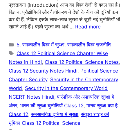
e
s
gr
e
प्रस्तावना (Introduction) आज का विश्व तेजी से बदल रहा है।
b
A
a
st
विज्ञान, प्रौद्योगिकी और वैश्वीकरण ने देशों के बीच की दूरियाँ कम
कर दी हैं, लेकिन इसके साथ-साथ सुरक्षा से जुड़ी नई चुनौतियाँ भी
o
p
m
सामने आई हैं। पहले सुरक्षा का अर्थ …
Read more
o
p
k
Categories
5. समकालीन विश्व में सुरक्षा
,
समकालीन विश्व राजनीति
Tags
Class 12 Political Science Chapter Wise
Notes in Hindi
,
Class 12 Political Science Notes
,
Class 12 Security Notes Hindi
,
Political Science
Chapter Security
,
Security in the Contemporary
World
,
Security in the Contemporary World
NCERT Notes Hindi
,
पारंपरिक और अपारंपरिक सुरक्षा में
अंतर
,
भारत की सुरक्षा चुनौतियाँ Class 12
,
मानव सुरक्षा क्या है
Class 12
,
समसामयिक दुनिया में सुरक्षा
,
संयुक्त राष्ट्र की
भूमिका Class 12 Political Science