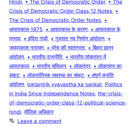
Hindi
,
• The Crisis of Democratic Order
,
• The
Crisis of Democratic Order Class 12 Notes
,
•
The Crisis of Democratic Order Notes
,
•
आपातकाल 1975
,
• आपातकाल के कारण
,
• आपातकाल के
प्रभाव
,
• इंदिरा गांधी
,
• गुजरात नव निर्माण आंदोलन
,
•
जयप्रकाश नारायण
,
• प्रेस की स्वतंत्रता
,
• बिहार छात्र
आंदोलन
,
• भारतीय राजनीति
,
• भारतीय लोकतंत्र में
आपातकाल
,
• भारतीय संविधान
,
• लोकतंत्र
,
• लोकतंत्र का
संकट
,
• लोकतांत्रिक व्यवस्था का संकट
,
• संपूर्ण क्रांति
आंदोलन
,
loktantrik vyavastha ka sankat
,
Politics
in India Since Independence Notes
,
the-crisis-
of-democratic-order-class-12-political-science-
hindi
,
मौलिक अधिकार
Leave a comment