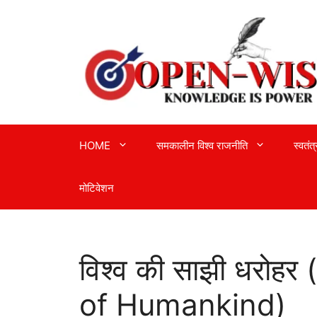
Skip
to
content
HOME
समकालीन विश्व राजनीति
स्वतंत
मोटिवेशन
विश्व की साझी धरो
of Humankind)