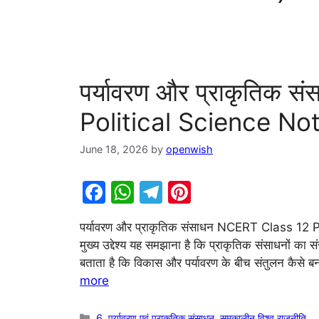
पर्यावरण और प्राकृतिक
Political Science Not
June 18, 2026
by
openwish
F
W
T
Pi
a
h
el
nt
पर्यावरण और प्राकृतिक संसाधन NCERT Class 12 
c
at
e
er
मुख्य उद्देश्य यह समझाना है कि प्राकृतिक संसाधनों का संर
e
s
gr
e
बताता है कि विकास और पर्यावरण के बीच संतुलन कैसे बना
b
A
a
st
more
o
p
m
Categories
6. पर्यावरण एवं प्राकृतिक संसाधन
,
समकालीन विश्व राजनीति