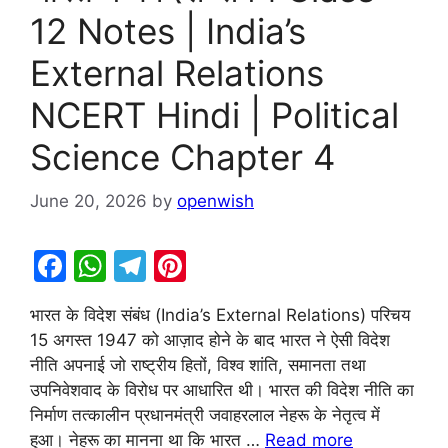
12 Notes | India’s
External Relations
NCERT Hindi | Political
Science Chapter 4
June 20, 2026
by
openwish
F
W
T
Pi
a
h
el
nt
भारत के विदेश संबंध (India’s External Relations) परिचय
c
at
e
er
15 अगस्त 1947 को आज़ाद होने के बाद भारत ने ऐसी विदेश
e
s
gr
e
नीति अपनाई जो राष्ट्रीय हितों, विश्व शांति, समानता तथा
b
A
a
st
उपनिवेशवाद के विरोध पर आधारित थी। भारत की विदेश नीति का
निर्माण तत्कालीन प्रधानमंत्री जवाहरलाल नेहरू के नेतृत्व में
o
p
m
हुआ। नेहरू का मानना था कि भारत …
Read more